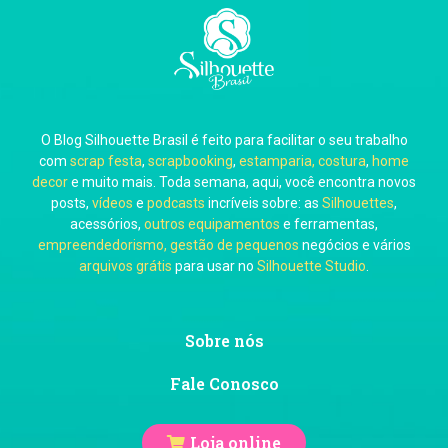
Carla Eschberger
O Blog Silhouette Brasil é feito para facilitar o seu trabalho
Carol Pessoa
com
scrap festa
,
scrapbooking
,
estamparia, costura
,
home
decor
e muito mais. Toda semana, aqui, você encontra novos
posts,
vídeos
e
podcasts
incríveis sobre: as
Silhouettes
,
acessórios,
outros equipamentos
e ferramentas,
empreendedorismo, gestão de pequenos
negócios e vários
arquivos grátis
para usar no
Silhouette Studio
.
Ju Mirthes
Sobre nós
Fale Conosco
Loja online