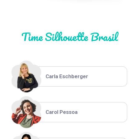
Natália Moura
Time Silhouette Brasil
Thiara Ney
Carla Eschberger
Carol Pessoa