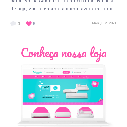
canal Bruna Gambarini lá no Youtube. No post
de hoje, vou te ensinar a como fazer um lindo…
0
5
MARÇO 2, 2021
Conheça nossa loja
Léia Pastori