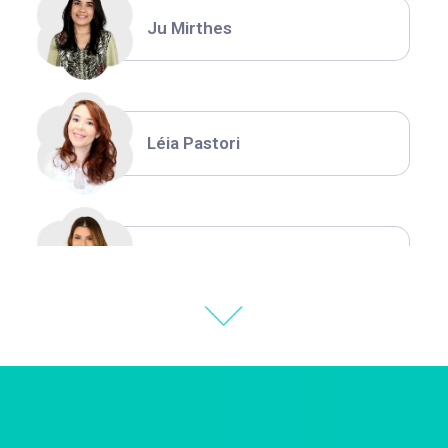
Ju Mirthes
Léia Pastori
Natália Moura
Thiara Ney