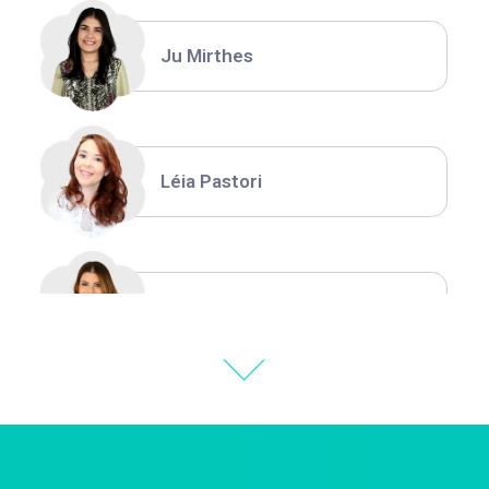
Ju Mirthes
Léia Pastori
Natália Moura
Thiara Ney