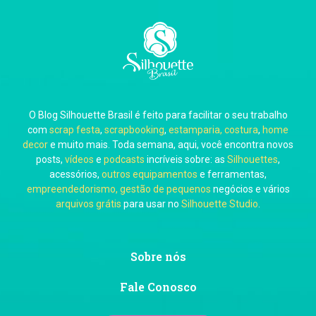
Carla Eschberger
O Blog Silhouette Brasil é feito para facilitar o seu trabalho
Carol Pessoa
com
scrap festa
,
scrapbooking
,
estamparia, costura
,
home
decor
e muito mais. Toda semana, aqui, você encontra novos
posts,
vídeos
e
podcasts
incríveis sobre: as
Silhouettes
,
acessórios,
outros equipamentos
e ferramentas,
empreendedorismo, gestão de pequenos
negócios e vários
arquivos grátis
para usar no
Silhouette Studio
.
Ju Mirthes
Sobre nós
Fale Conosco