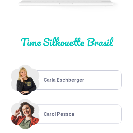
Natália Moura
Time Silhouette Brasil
Thiara Ney
Carla Eschberger
Carol Pessoa