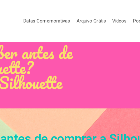
Datas Comemorativas
Arquivo Grátis
Vídeos
Po
ber antes de
uette?
Silhouette
 antes de comprar a Silho