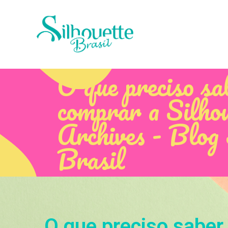
O que preciso sa
comprar a Silho
Archives - Blog 
Brasil
O que preciso saber