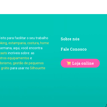
feito para facilitar o seu trabalho
Sobre nós
oking
,
estamparia, costura
,
home
semana, aqui, você encontra
Fale Conosco
casts
incríveis sobre: as
utros equipamentos
e
Loja online
orismo, gestão de pequenos
 grátis
para usar no
Silhouette