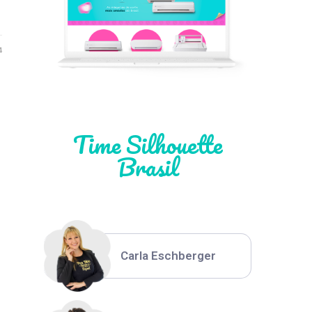
…
Léia Pastori
4
Natália Moura
Time Silhouette
Brasil
Thiara Ney
Carla Eschberger