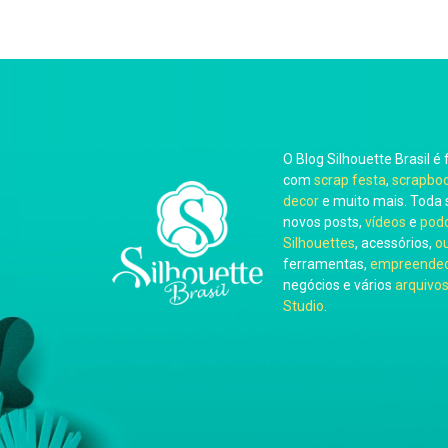
O Blog Silhouette Brasil é 
com
scrap festa
,
scrapbo
decor
e muito mais. Toda 
novos posts,
vídeos
e
pod
Silhouettes
, acessórios,
o
ferramentas,
empreended
negócios e vários
arquivos
Studio
.