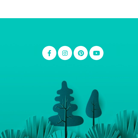
Thiara Ney
Carla Eschberger
Carol Pessoa
Ju Mirthes