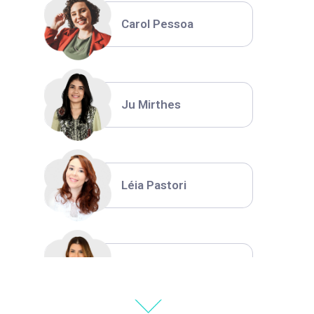
Carol Pessoa
Ju Mirthes
Léia Pastori
Natália Moura