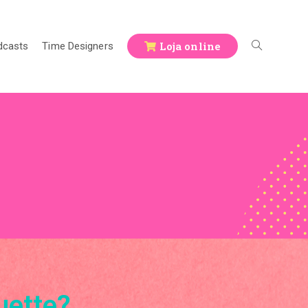
Loja online
dcasts
Time Designers
uette?