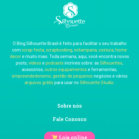
Carla Eschberger
O Blog Silhouette Brasil é feito para facilitar o seu trabalho
Carol Pessoa
com
scrap festa
,
scrapbooking
,
estamparia, costura
,
home
decor
e muito mais. Toda semana, aqui, você encontra novos
posts,
vídeos
e
podcasts
incríveis sobre: as
Silhouettes
,
acessórios,
outros equipamentos
e ferramentas,
empreendedorismo, gestão de pequenos
negócios e vários
arquivos grátis
para usar no
Silhouette Studio
.
Ju Mirthes
Sobre nós
Fale Conosco
Loja online