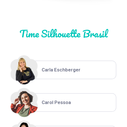
Natália Moura
Time Silhouette Brasil
Thiara Ney
Carla Eschberger
Carol Pessoa