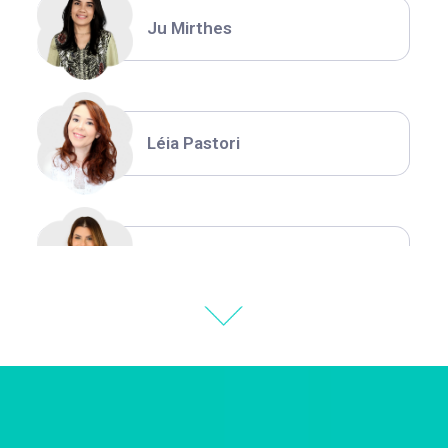
Ju Mirthes
Léia Pastori
Natália Moura
Thiara Ney