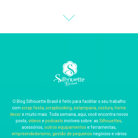
Thiara Ney
Carla Eschberger
O Blog Silhouette Brasil é feito para facilitar o seu trabalho
Carol Pessoa
com
scrap festa
,
scrapbooking
,
estamparia, costura
,
home
decor
e muito mais. Toda semana, aqui, você encontra novos
posts,
vídeos
e
podcasts
incríveis sobre: as
Silhouettes
,
acessórios,
outros equipamentos
e ferramentas,
empreendedorismo, gestão de pequenos
negócios e vários