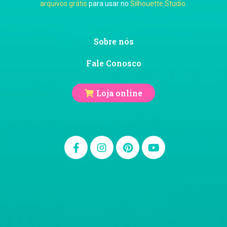
arquivos grátis
para usar no
Silhouette Studio
.
Ju Mirthes
Sobre nós
Fale Conosco
Loja online