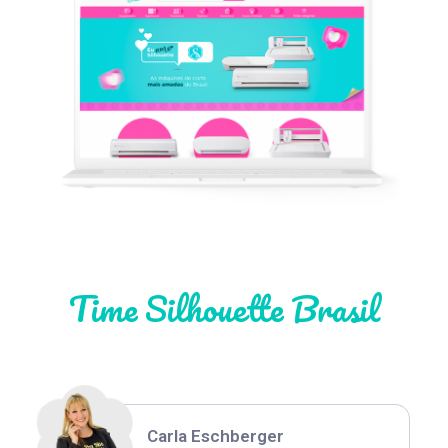
Léia Pastori
Natália Moura
Time Silhouette Brasil
Thiara Ney
Carla Eschberger