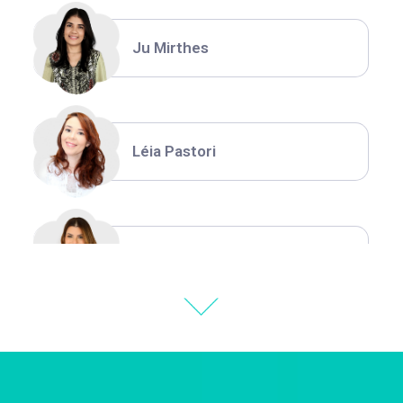
Ju Mirthes
Léia Pastori
Natália Moura
Thiara Ney