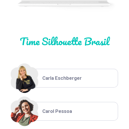
Natália Moura
Time Silhouette Brasil
Thiara Ney
Carla Eschberger
Carol Pessoa