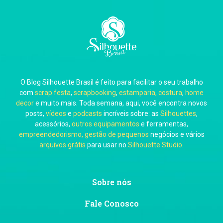
Carla Eschberger
O Blog Silhouette Brasil é feito para facilitar o seu trabalho
Carol Pessoa
com
scrap festa
,
scrapbooking
,
estamparia, costura
,
home
decor
e muito mais. Toda semana, aqui, você encontra novos
posts,
vídeos
e
podcasts
incríveis sobre: as
Silhouettes
,
acessórios,
outros equipamentos
e ferramentas,
empreendedorismo, gestão de pequenos
negócios e vários
arquivos grátis
para usar no
Silhouette Studio
.
Ju Mirthes
Sobre nós
Fale Conosco