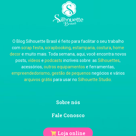
Carla Eschberger
O Blog Silhouette Brasil é feito para facilitar o seu trabalho
Carol Pessoa
com
scrap festa
,
scrapbooking
,
estamparia, costura
,
home
decor
e muito mais. Toda semana, aqui, você encontra novos
posts,
vídeos
e
podcasts
incríveis sobre: as
Silhouettes
,
acessórios,
outros equipamentos
e ferramentas,
empreendedorismo, gestão de pequenos
negócios e vários
arquivos grátis
para usar no
Silhouette Studio
.
Ju Mirthes
Sobre nós
Fale Conosco
Loja online