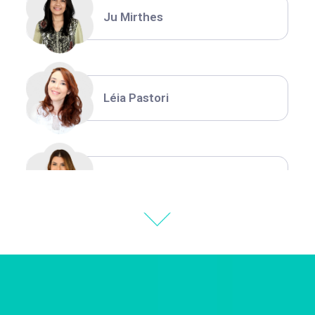
Ju Mirthes
Léia Pastori
Natália Moura
Thiara Ney