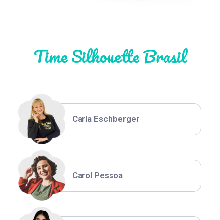
Natália Moura
Time Silhouette Brasil
Thiara Ney
Carla Eschberger
Carol Pessoa