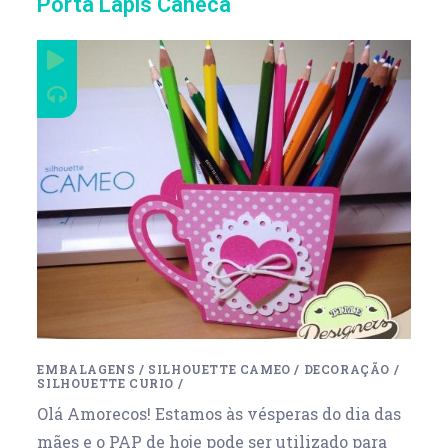
Porta Lápis Caneca
EMBALAGENS
/
SILHOUETTE CAMEO
/
DECORAÇÃO
/
SILHOUETTE CURIO
/
Olá Amorecos! Estamos às vésperas do dia das
mães e o PAP de hoje pode ser utilizado para