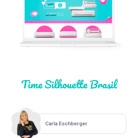
Léia Pastori
Natália Moura
Time Silhouette Brasil
Thiara Ney
Carla Eschberger