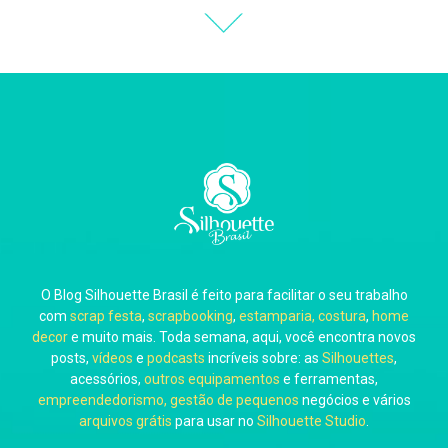
Thiara Ney
Carla Eschberger
O Blog Silhouette Brasil é feito para facilitar o seu trabalho
Carol Pessoa
com
scrap festa
,
scrapbooking
,
estamparia, costura
,
home
decor
e muito mais. Toda semana, aqui, você encontra novos
posts,
vídeos
e
podcasts
incríveis sobre: as
Silhouettes
,
acessórios,
outros equipamentos
e ferramentas,
empreendedorismo, gestão de pequenos
negócios e vários
arquivos grátis
para usar no
Silhouette Studio
.
Ju Mirthes