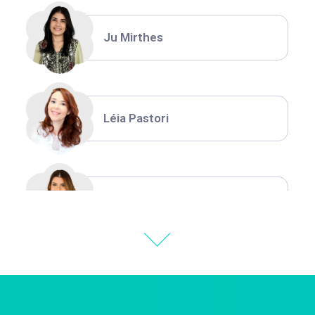
Ju Mirthes
Léia Pastori
Natália Moura
Thiara Ney