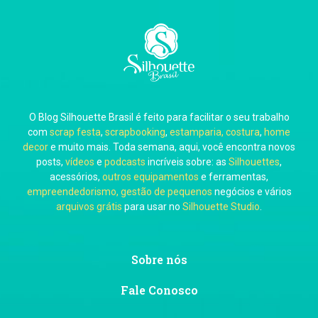
Carla Eschberger
O Blog Silhouette Brasil é feito para facilitar o seu trabalho
Carol Pessoa
com
scrap festa
,
scrapbooking
,
estamparia, costura
,
home
decor
e muito mais. Toda semana, aqui, você encontra novos
posts,
vídeos
e
podcasts
incríveis sobre: as
Silhouettes
,
acessórios,
outros equipamentos
e ferramentas,
empreendedorismo, gestão de pequenos
negócios e vários
arquivos grátis
para usar no
Silhouette Studio
.
Ju Mirthes
Sobre nós
Fale Conosco