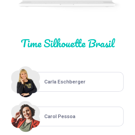
Natália Moura
Time Silhouette Brasil
Thiara Ney
Carla Eschberger
Carol Pessoa