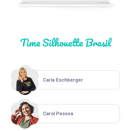
Natália Moura
Time Silhouette Brasil
Thiara Ney
Carla Eschberger
Carol Pessoa