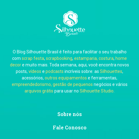
Carla Eschberger
O Blog Silhouette Brasil é feito para facilitar o seu trabalho
Carol Pessoa
com
scrap festa
,
scrapbooking
,
estamparia, costura
,
home
decor
e muito mais. Toda semana, aqui, você encontra novos
posts,
vídeos
e
podcasts
incríveis sobre: as
Silhouettes
,
acessórios,
outros equipamentos
e ferramentas,
empreendedorismo, gestão de pequenos
negócios e vários
arquivos grátis
para usar no
Silhouette Studio
.
Ju Mirthes
Sobre nós
Fale Conosco