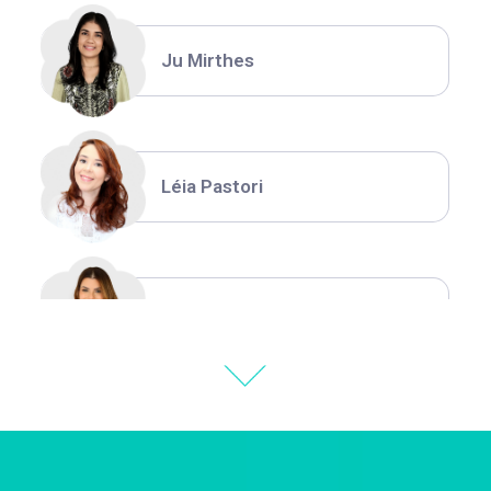
Ju Mirthes
Léia Pastori
Natália Moura
Thiara Ney