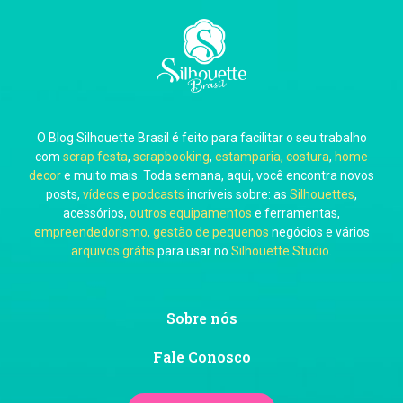
Carla Eschberger
O Blog Silhouette Brasil é feito para facilitar o seu trabalho
Carol Pessoa
com
scrap festa
,
scrapbooking
,
estamparia, costura
,
home
decor
e muito mais. Toda semana, aqui, você encontra novos
posts,
vídeos
e
podcasts
incríveis sobre: as
Silhouettes
,
acessórios,
outros equipamentos
e ferramentas,
empreendedorismo, gestão de pequenos
negócios e vários
arquivos grátis
para usar no
Silhouette Studio
.
Ju Mirthes
Sobre nós
Fale Conosco