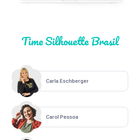
Natália Moura
Time Silhouette Brasil
Thiara Ney
Carla Eschberger
Carol Pessoa