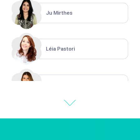
Ju Mirthes
Léia Pastori
Natália Moura
Thiara Ney