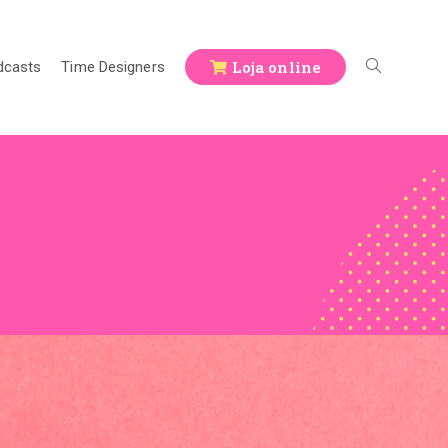
Loja online
dcasts
Time Designers