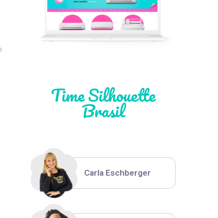
Léia Pastori
0
Natália Moura
Time Silhouette
Brasil
Thiara Ney
Carla Eschberger