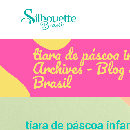
tiara de páscoa i
Archives - Blog 
Brasil
tiara de páscoa infan