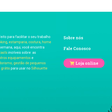
feito para facilitar o seu trabalho
Sobre nós
oking
,
estamparia, costura
,
home
semana, aqui, você encontra
Fale Conosco
casts
incríveis sobre: as
utros equipamentos
e
Loja online
orismo, gestão de pequenos
 grátis
para usar no
Silhouette