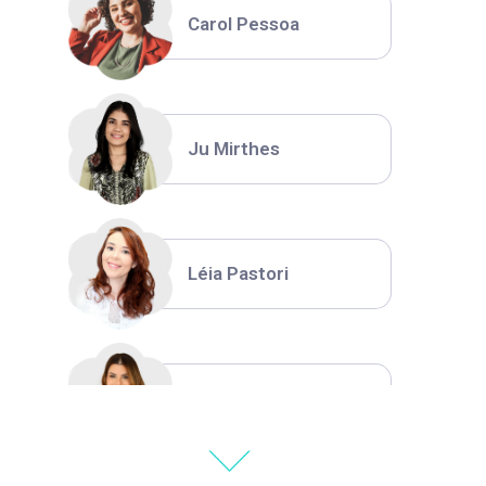
Carol Pessoa
Ju Mirthes
Léia Pastori
Natália Moura