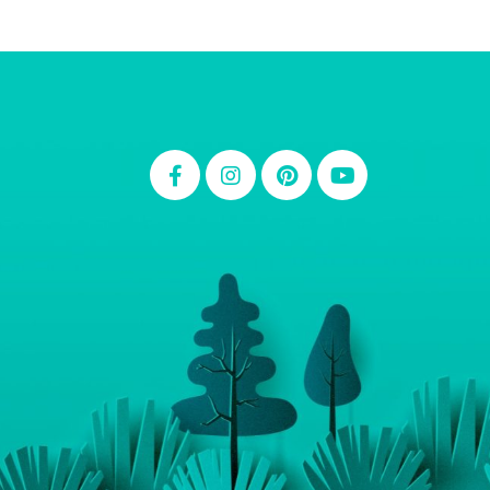
Thiara Ney
Carla Eschberger
Carol Pessoa
Ju Mirthes