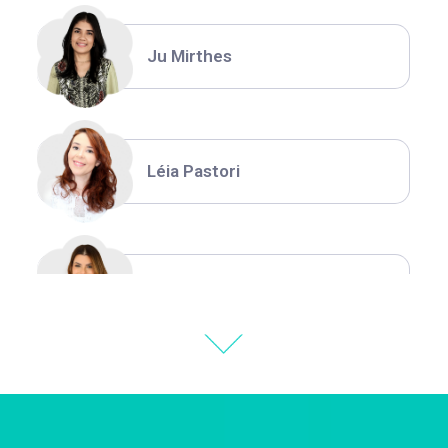
Ju Mirthes
Léia Pastori
Natália Moura
Thiara Ney