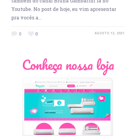
também do canal Bruna Gambarini lá no
Youtube. No post de hoje, eu vim apresentar
pra vocês a…
0
0
AGOSTO 12, 2021
Conheça nossa loja
Léia Pastori