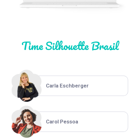
Natália Moura
Time Silhouette Brasil
Thiara Ney
Carla Eschberger
Carol Pessoa