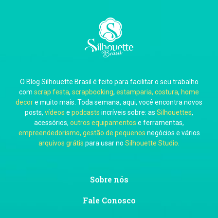
Carla Eschberger
O Blog Silhouette Brasil é feito para facilitar o seu trabalho
Carol Pessoa
com
scrap festa
,
scrapbooking
,
estamparia, costura
,
home
decor
e muito mais. Toda semana, aqui, você encontra novos
posts,
vídeos
e
podcasts
incríveis sobre: as
Silhouettes
,
acessórios,
outros equipamentos
e ferramentas,
empreendedorismo, gestão de pequenos
negócios e vários
arquivos grátis
para usar no
Silhouette Studio
.
Ju Mirthes
Sobre nós
Fale Conosco