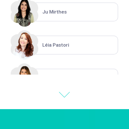
Ju Mirthes
Léia Pastori
Natália Moura
Thiara Ney