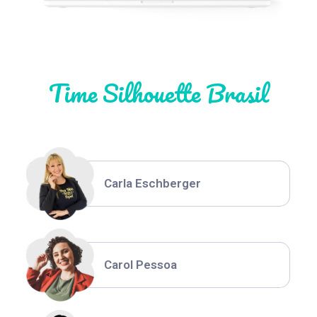
Natália Moura
Time Silhouette Brasil
Thiara Ney
Carla Eschberger
Carol Pessoa