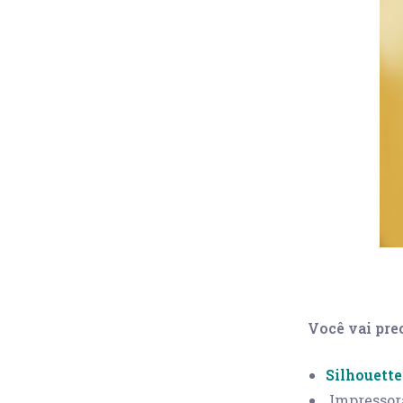
Você vai prec
Silhouett
Impressor