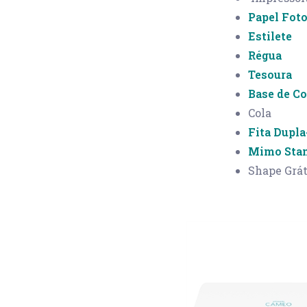
Papel Fot
Estilete
Régua
Tesoura
Base de C
Cola
Fita Dupl
Mimo Sta
Shape Grát