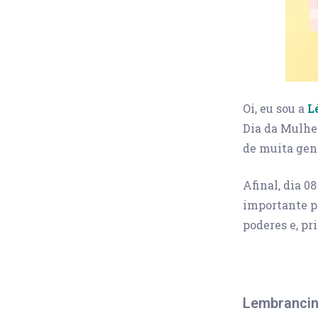
Oi, eu sou a
L
Dia da Mulher
de muita gent
Afinal, dia 0
importante p
poderes e, pr
Lembrancin