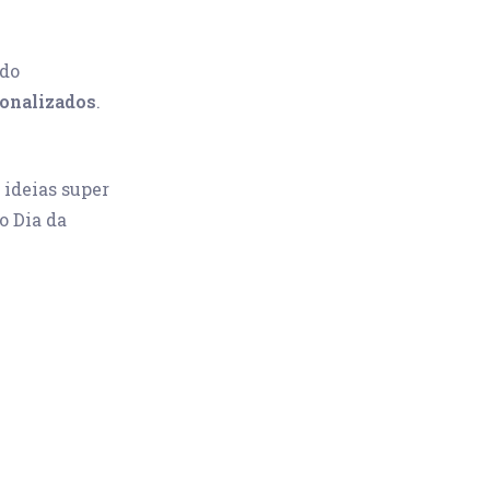
odo
sonalizados
.
 ideias super
o Dia da