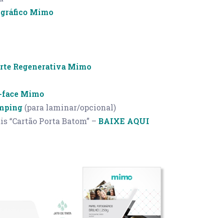
ográfico Mimo
orte Regenerativa Mimo
a-face Mimo
mping
(para laminar/opcional)
is “Cartão Porta Batom” –
BAIXE AQUI