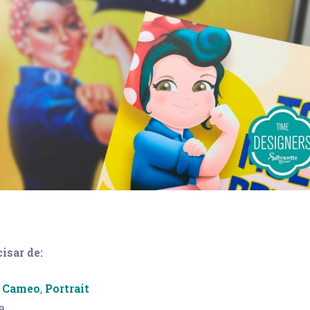
isar de:
e Cameo
,
Portrait
a