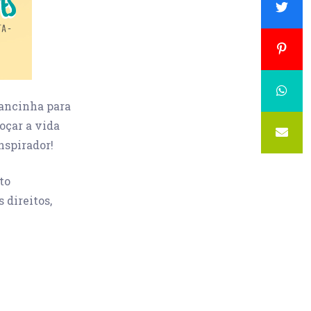
ancinha para
doçar a vida
nspirador!
to
 direitos,