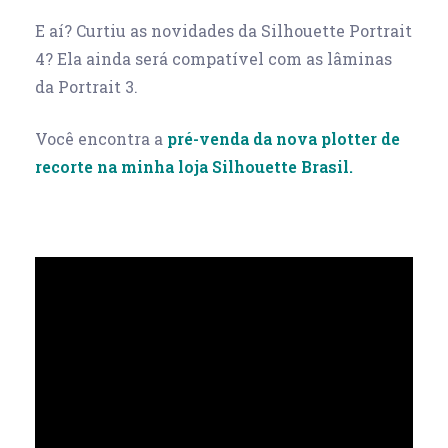
E aí? Curtiu as novidades da Silhouette Portrait
4? Ela ainda será compatível com as lâminas
da Portrait 3.
Você encontra a
pré-venda da nova plotter de
recorte na minha loja Silhouette Brasil.