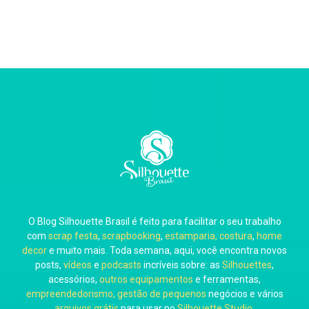
O Blog Silhouette Brasil é feito para facilitar o seu trabalho
com
scrap festa
,
scrapbooking
,
estamparia, costura
,
home
decor
e muito mais. Toda semana, aqui, você encontra novos
posts,
vídeos
e
podcasts
incríveis sobre: as
Silhouettes
,
acessórios,
outros equipamentos
e ferramentas,
empreendedorismo, gestão de pequenos
negócios e vários
arquivos grátis
para usar no
Silhouette Studio
.