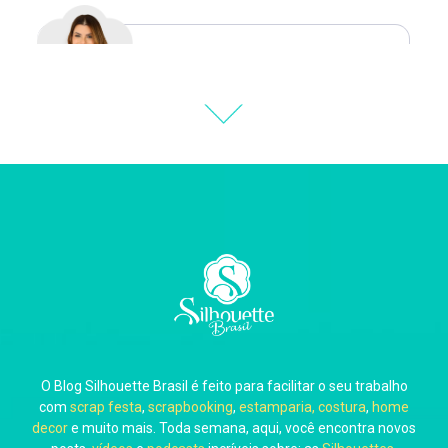
Natália Moura
Thiara Ney
Carla Eschberger
O Blog Silhouette Brasil é feito para facilitar o seu trabalho
Carol Pessoa
com
scrap festa
,
scrapbooking
,
estamparia, costura
,
home
decor
e muito mais. Toda semana, aqui, você encontra novos