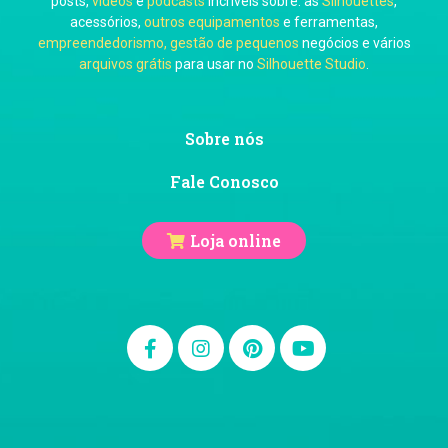
posts,
vídeos
e
podcasts
incríveis sobre: as
Silhouettes
,
acessórios,
outros equipamentos
e ferramentas,
empreendedorismo, gestão de pequenos
negócios e vários
arquivos grátis
para usar no
Silhouette Studio
.
Ju Mirthes
Sobre nós
Fale Conosco
Loja online