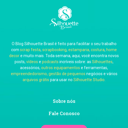
Carla Eschberger
O Blog Silhouette Brasil é feito para facilitar o seu trabalho
Carol Pessoa
com
scrap festa
,
scrapbooking
,
estamparia, costura
,
home
decor
e muito mais. Toda semana, aqui, você encontra novos
posts,
vídeos
e
podcasts
incríveis sobre: as
Silhouettes
,
acessórios,
outros equipamentos
e ferramentas,
empreendedorismo, gestão de pequenos
negócios e vários
arquivos grátis
para usar no
Silhouette Studio
.
Ju Mirthes
Sobre nós
Fale Conosco