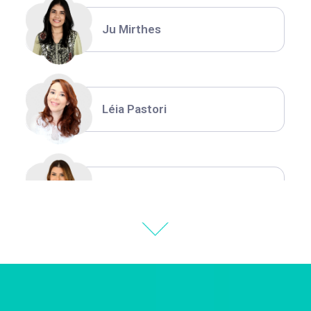
Ju Mirthes
Léia Pastori
Natália Moura
Thiara Ney