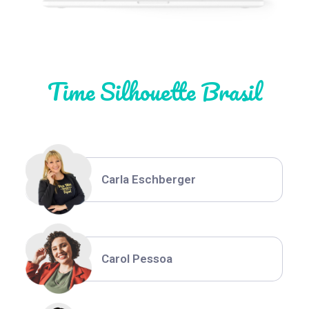
Natália Moura
Time Silhouette Brasil
Thiara Ney
Carla Eschberger
Carol Pessoa