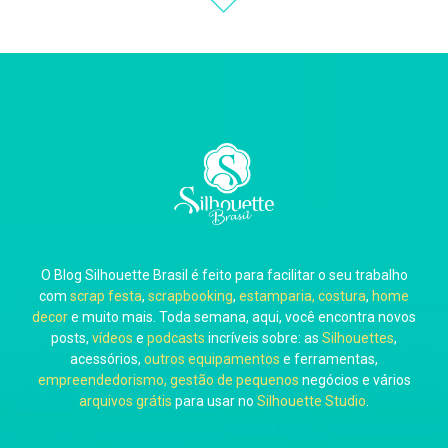
Thiara Ney
Carla Eschberger
O Blog Silhouette Brasil é feito para facilitar o seu trabalho
Carol Pessoa
com
scrap festa
,
scrapbooking
,
estamparia, costura
,
home
decor
e muito mais. Toda semana, aqui, você encontra novos
posts,
vídeos
e
podcasts
incríveis sobre: as
Silhouettes
,
acessórios,
outros equipamentos
e ferramentas,
empreendedorismo, gestão de pequenos
negócios e vários
arquivos grátis
para usar no
Silhouette Studio
.
Ju Mirthes