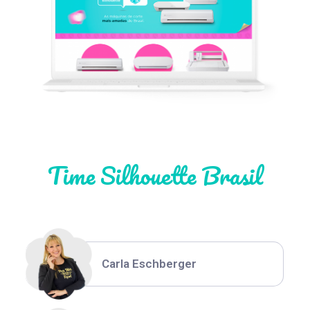
Léia Pastori
Natália Moura
Time Silhouette Brasil
Thiara Ney
Carla Eschberger