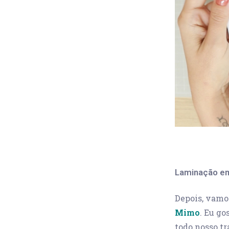
Laminação e
Depois, vamos
Mimo
. Eu g
todo nosso t