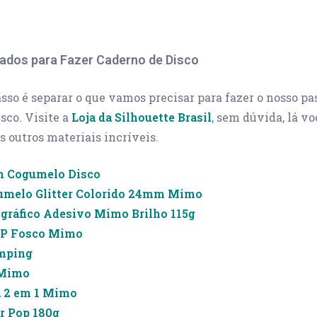
ados para Fazer Caderno de Disco
sso é separar o que vamos precisar para fazer o nosso pa
sco. Visite a
Loja da Silhouette Brasil
,
sem dúvida, lá vo
s outros materiais incríveis.
h Cogumelo Disco
umelo Glitter Colorido 24mm Mimo
ográfico Adesivo Mimo Brilho 115g
PP Fosco Mimo
mping
 Mimo
a 2 em 1 Mimo
r Pop 180g