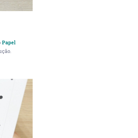
o
Papel
ução.