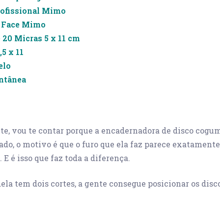
rofissional Mimo
a Face Mimo
 20 Micras 5 x 11 cm
,5 x 11
elo
antânea
e, vou te contar porque a encadernadora de disco cogu
do, o motivo é que o furo que ela faz parece exatamen
E é isso que faz toda a diferença.
ela tem dois cortes, a gente consegue posicionar os dis