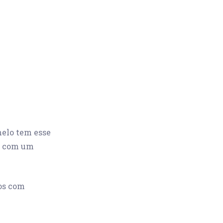
melo tem esse
te com um
cos com