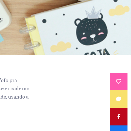
fofo pra
fazer caderno
ade, usando a