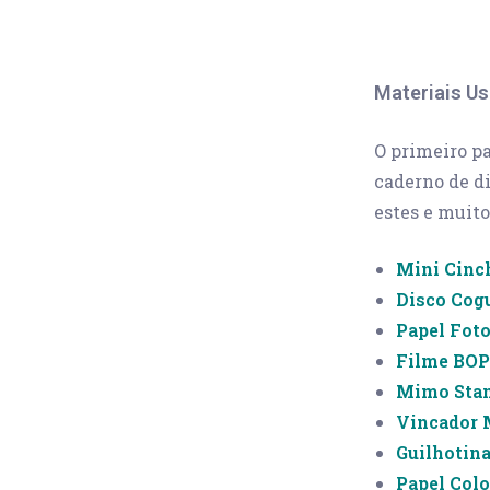
Materiais Us
O primeiro pa
caderno de di
estes e muito
Mini Cinc
Disco Cog
Papel Fot
Filme BO
Mimo Sta
Vincador
Guilhotin
Papel Colo