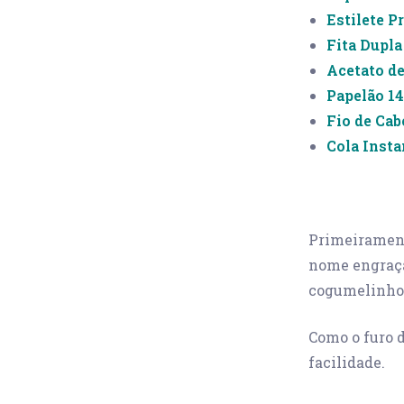
Estilete P
Fita Dupl
Acetato de
Papelão 14
Fio de Cab
Cola Inst
Primeirament
nome engraça
cogumelinho. 
Como o furo d
facilidade.