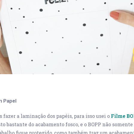
m Papel
 fazer a laminação dos papéis, para isso usei o
Filme BO
osto bastante do acabamento fosco, e o BOPP não somente
rabalho fique protegido, como também traz um acabament