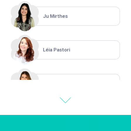
Ju Mirthes
Léia Pastori
Natália Moura
Thiara Ney