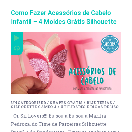
Como Fazer Acessórios de Cabelo
Infantil – 4 Moldes Grátis Silhouette
UNCATEGORIZED
/
SHAPES GRÁTIS
/
BIJUTERIAS
/
SILHOUETTE CAMEO 4
/
UTILIDADES E DICAS DE USO
Oi, Sil Lovers!!! Eu sou a Eu sou a Marília
Pedroza, do Time de Parceiras Silhouette