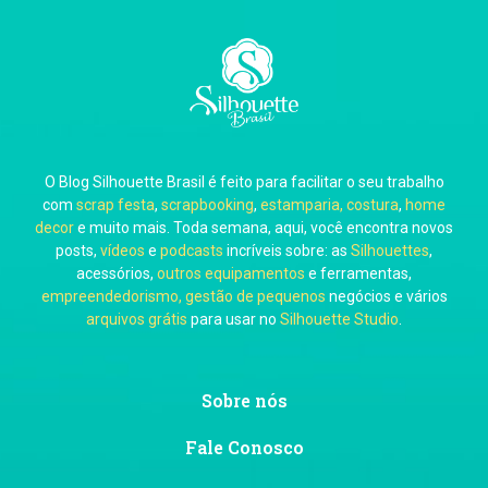
Carla Eschberger
O Blog Silhouette Brasil é feito para facilitar o seu trabalho
Carol Pessoa
com
scrap festa
,
scrapbooking
,
estamparia, costura
,
home
decor
e muito mais. Toda semana, aqui, você encontra novos
posts,
vídeos
e
podcasts
incríveis sobre: as
Silhouettes
,
acessórios,
outros equipamentos
e ferramentas,
empreendedorismo, gestão de pequenos
negócios e vários
arquivos grátis
para usar no
Silhouette Studio
.
Ju Mirthes
Sobre nós
Fale Conosco