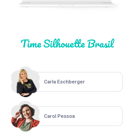
Natália Moura
Time Silhouette Brasil
Thiara Ney
Carla Eschberger
Carol Pessoa