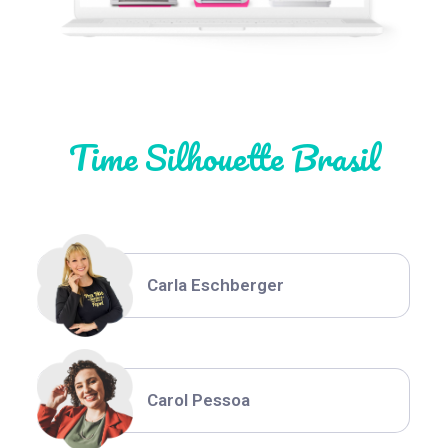
Natália Moura
Time Silhouette Brasil
Thiara Ney
Carla Eschberger
Carol Pessoa