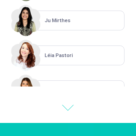
Ju Mirthes
Léia Pastori
Natália Moura
Thiara Ney