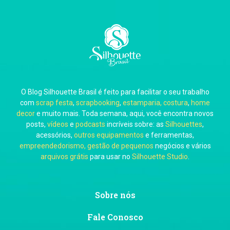
Carla Eschberger
O Blog Silhouette Brasil é feito para facilitar o seu trabalho
Carol Pessoa
com
scrap festa
,
scrapbooking
,
estamparia, costura
,
home
decor
e muito mais. Toda semana, aqui, você encontra novos
posts,
vídeos
e
podcasts
incríveis sobre: as
Silhouettes
,
acessórios,
outros equipamentos
e ferramentas,
empreendedorismo, gestão de pequenos
negócios e vários
arquivos grátis
para usar no
Silhouette Studio
.
Ju Mirthes
Sobre nós
Fale Conosco