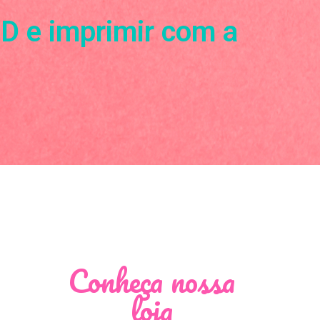
3D e imprimir com a
Conheça nossa
loja