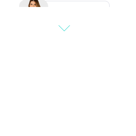
Natália Moura
i
Thiara Ney
Carla Eschberger
Carol Pessoa