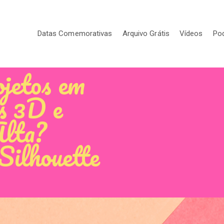
Datas Comemorativas
Arquivo Grátis
Vídeos
Po
ojetos em
s 3D e
Alta?
Silhouette