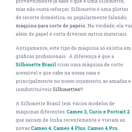
provavelmente já sabe o que é uma Silhouette,
mas não custa reforçar. Silhouette é uma plotter
de recorte doméstica, ou popularmente falando,
máquina para corte de papéis.
Na verdade, ela va
Previous
além do papel e corta diversos outros materiais.
Antigamente, este tipo de máquina só existia em
gráficas profissionais. A diferença é que a
Silhouette Brasil
criou uma máquina de corte
acessível e que cabe na nossa casa e
principalmente no nosso orçamento, as amadas e
insubstituíveis
Silhouettes
!!!
A Silhouette Brasil tem vários modelos de
máquinas diferentes:
Cameo 3,
Curio e
Portrait 2
que sairam de linha recentemente e vieram as
novas
Cameo 4
,
Cameo 4 Plus
,
Cameo 4 Pro
,