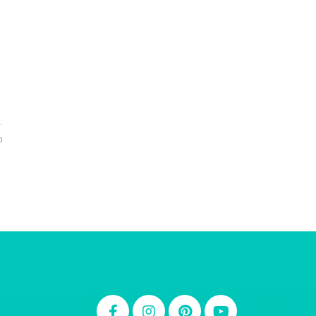
Ju Mirthes
0