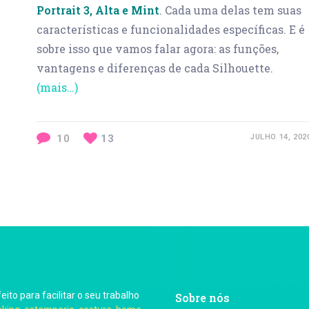
Portrait
3
,
Alta
e
Mint
. Cada uma delas tem suas
características e funcionalidades específicas. E é
sobre isso que vamos falar agora: as funções,
vantagens e diferenças de cada Silhouette.
(mais…)
10
13
JULHO 14, 202
feito para facilitar o seu trabalho
Sobre nós