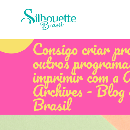
Consigo criar pr
outros programa
imprimir com a 
Archives - Blog 
Brasil