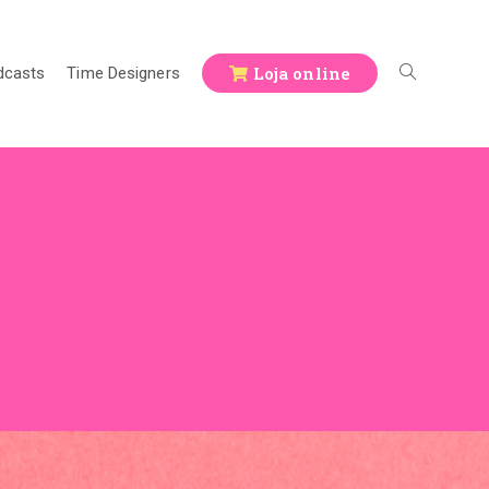
Loja online
dcasts
Time Designers