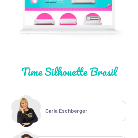
Léia Pastori
Natália Moura
Time Silhouette Brasil
Thiara Ney
Carla Eschberger