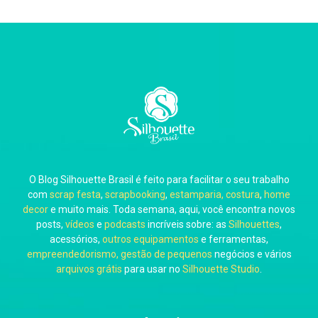
Thiara Ney
Carla Eschberger
O Blog Silhouette Brasil é feito para facilitar o seu trabalho
Carol Pessoa
com
scrap festa
,
scrapbooking
,
estamparia, costura
,
home
decor
e muito mais. Toda semana, aqui, você encontra novos
posts,
vídeos
e
podcasts
incríveis sobre: as
Silhouettes
,
acessórios,
outros equipamentos
e ferramentas,
empreendedorismo, gestão de pequenos
negócios e vários
arquivos grátis
para usar no
Silhouette Studio
.
Ju Mirthes