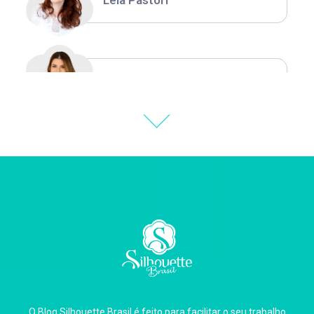
Léia Pastori
Natália Moura
Thiara Ney
Carla Eschberger
O Blog Silhouette Brasil é feito para facilitar o seu trabalho