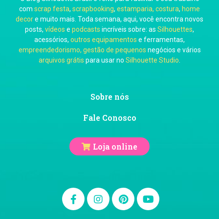
Carol Pessoa
com
scrap festa
,
scrapbooking
,
estamparia, costura
,
home
decor
e muito mais. Toda semana, aqui, você encontra novos
posts,
vídeos
e
podcasts
incríveis sobre: as
Silhouettes
,
acessórios,
outros equipamentos
e ferramentas,
empreendedorismo, gestão de pequenos
negócios e vários
arquivos grátis
para usar no
Silhouette Studio
.
Ju Mirthes
Sobre nós
Fale Conosco
Loja online