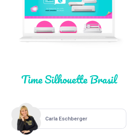
Léia Pastori
Natália Moura
Time Silhouette Brasil
Thiara Ney
Carla Eschberger