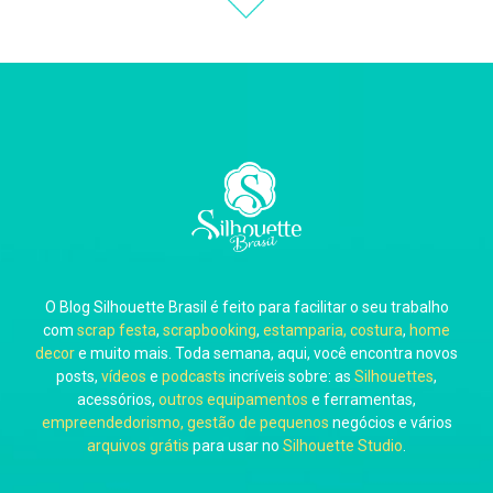
Thiara Ney
Carla Eschberger
O Blog Silhouette Brasil é feito para facilitar o seu trabalho
Carol Pessoa
com
scrap festa
,
scrapbooking
,
estamparia, costura
,
home
decor
e muito mais. Toda semana, aqui, você encontra novos
posts,
vídeos
e
podcasts
incríveis sobre: as
Silhouettes
,
acessórios,
outros equipamentos
e ferramentas,
empreendedorismo, gestão de pequenos
negócios e vários
arquivos grátis
para usar no
Silhouette Studio
.
Ju Mirthes