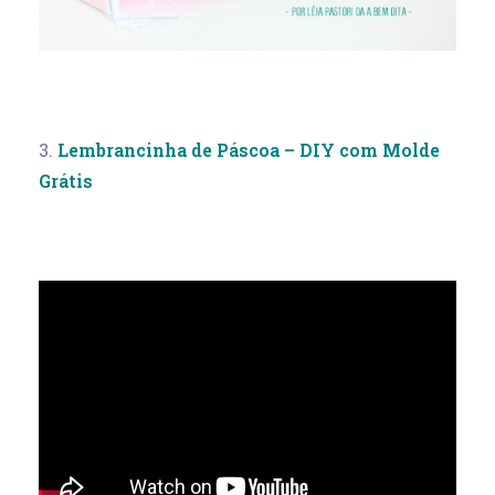
3.
Lembrancinha de Páscoa – DIY com Molde
Grátis