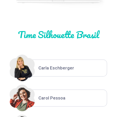
Natália Moura
Time Silhouette Brasil
Thiara Ney
Carla Eschberger
Carol Pessoa