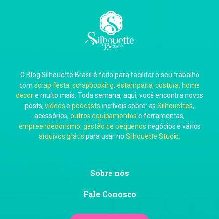
Carla Eschberger
O Blog Silhouette Brasil é feito para facilitar o seu trabalho
Carol Pessoa
com
scrap festa
,
scrapbooking
,
estamparia, costura
,
home
decor
e muito mais. Toda semana, aqui, você encontra novos
posts,
vídeos
e
podcasts
incríveis sobre: as
Silhouettes
,
acessórios,
outros equipamentos
e ferramentas,
empreendedorismo, gestão de pequenos
negócios e vários
arquivos grátis
para usar no
Silhouette Studio
.
Ju Mirthes
Sobre nós
Fale Conosco