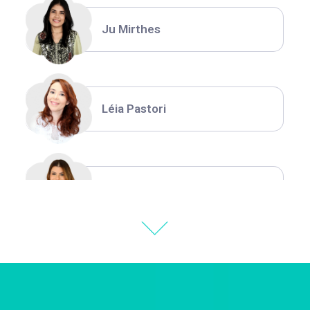
Ju Mirthes
Léia Pastori
Natália Moura
Thiara Ney