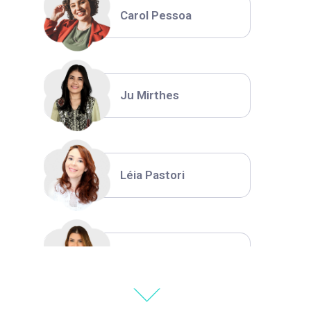
Carol Pessoa
Ju Mirthes
Léia Pastori
Natália Moura