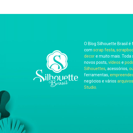
O Blog Silhouette Brasil é 
com
scrap festa
,
scrapbo
decor
e muito mais. Toda 
novos posts,
vídeos
e
pod
Silhouettes
, acessórios,
o
ferramentas,
empreended
negócios e vários
arquivos
Studio
.