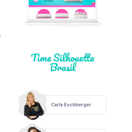
Léia Pastori
Natália Moura
5
Time Silhouette
Brasil
Thiara Ney
Carla Eschberger