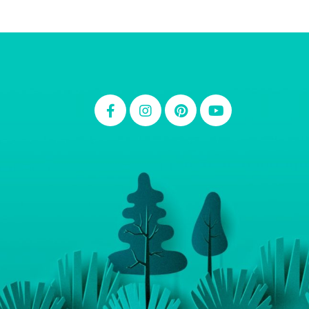
Thiara Ney
Carla Eschberger
Carol Pessoa
Ju Mirthes