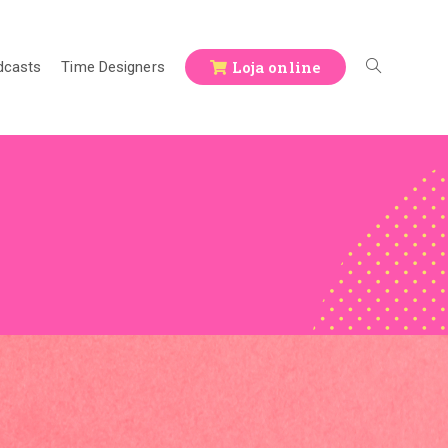
Loja online
dcasts
Time Designers