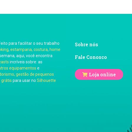
feito para facilitar o seu trabalho
Sobre nós
oking
,
estamparia, costura
,
home
semana, aqui, você encontra
Fale Conosco
casts
incríveis sobre: as
utros equipamentos
e
Loja online
orismo, gestão de pequenos
 grátis
para usar no
Silhouette