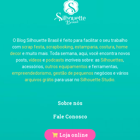
Carla Eschberger
O Blog Silhouette Brasil é feito para facilitar o seu trabalho
Carol Pessoa
com
scrap festa
,
scrapbooking
,
estamparia, costura
,
home
decor
e muito mais. Toda semana, aqui, você encontra novos
posts,
vídeos
e
podcasts
incríveis sobre: as
Silhouettes
,
acessórios,
outros equipamentos
e ferramentas,
empreendedorismo, gestão de pequenos
negócios e vários
arquivos grátis
para usar no
Silhouette Studio
.
Ju Mirthes
Sobre nós
Fale Conosco
Loja online