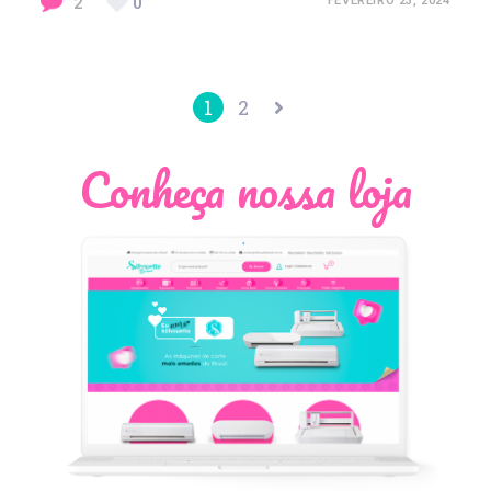
2
0
FEVEREIRO 23, 2024
1
2
Conheça nossa loja
Léia Pastori