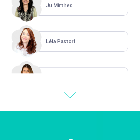
Ju Mirthes
Léia Pastori
Natália Moura
Thiara Ney