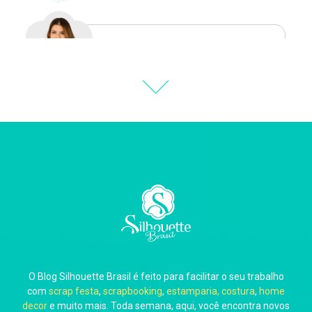
Natália Moura
Thiara Ney
Carla Eschberger
O Blog Silhouette Brasil é feito para facilitar o seu trabalho
Carol Pessoa
com
scrap festa
,
scrapbooking
,
estamparia, costura
,
home
decor
e muito mais. Toda semana, aqui, você encontra novos