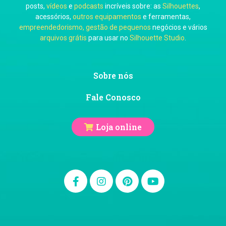
posts,
vídeos
e
podcasts
incríveis sobre: as
Silhouettes
,
acessórios,
outros equipamentos
e ferramentas,
empreendedorismo, gestão de pequenos
negócios e vários
arquivos grátis
para usar no
Silhouette Studio
.
Ju Mirthes
Sobre nós
Fale Conosco
Loja online