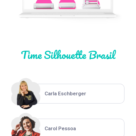
Natália Moura
Time Silhouette Brasil
Thiara Ney
Carla Eschberger
Carol Pessoa