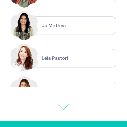
Ju Mirthes
Léia Pastori
Natália Moura
Thiara Ney