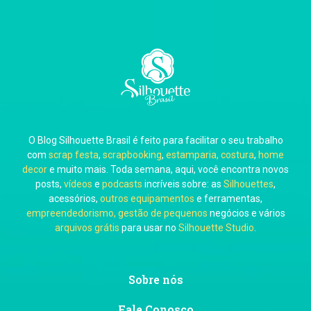
Carla Eschberger
O Blog Silhouette Brasil é feito para facilitar o seu trabalho
Carol Pessoa
com
scrap festa
,
scrapbooking
,
estamparia, costura
,
home
decor
e muito mais. Toda semana, aqui, você encontra novos
posts,
vídeos
e
podcasts
incríveis sobre: as
Silhouettes
,
acessórios,
outros equipamentos
e ferramentas,
empreendedorismo, gestão de pequenos
negócios e vários
arquivos grátis
para usar no
Silhouette Studio
.
Ju Mirthes
Sobre nós
Fale Conosco