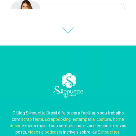
Natália Moura
Thiara Ney
Carla Eschberger
O Blog Silhouette Brasil é feito para facilitar o seu trabalho
Carol Pessoa
com
scrap festa
,
scrapbooking
,
estamparia, costura
,
home
decor
e muito mais. Toda semana, aqui, você encontra novos
posts,
vídeos
e
podcasts
incríveis sobre: as
Silhouettes
,