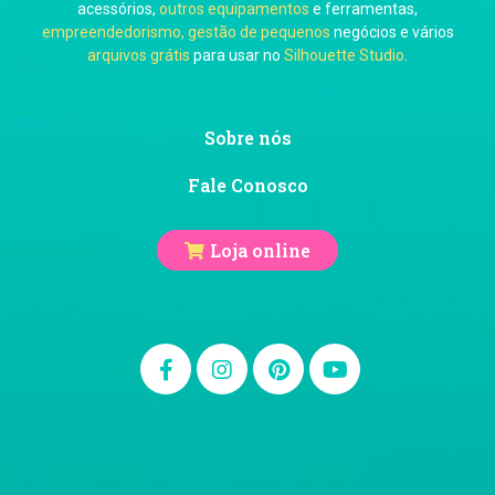
acessórios,
outros equipamentos
e ferramentas,
empreendedorismo, gestão de pequenos
negócios e vários
arquivos grátis
para usar no
Silhouette Studio
.
Ju Mirthes
Sobre nós
Fale Conosco
Loja online