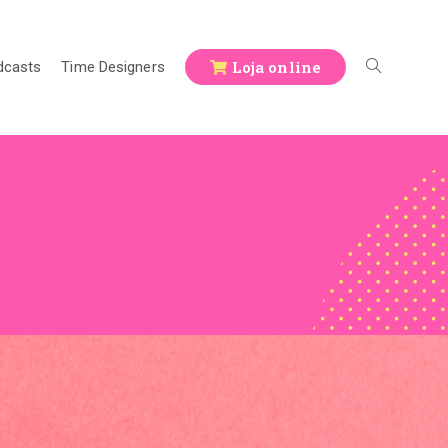
Loja online
dcasts
Time Designers