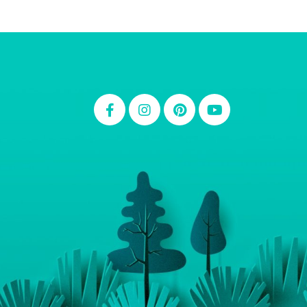
Thiara Ney
Carla Eschberger
Carol Pessoa
Ju Mirthes