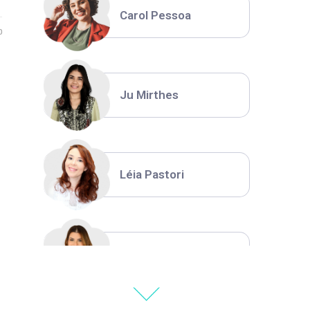
Carol Pessoa
0
Ju Mirthes
Léia Pastori
Natália Moura