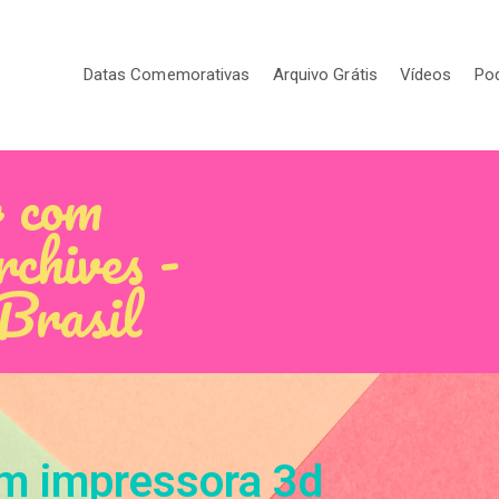
Datas Comemorativas
Arquivo Grátis
Vídeos
Po
r com
chives -
 Brasil
om impressora 3d