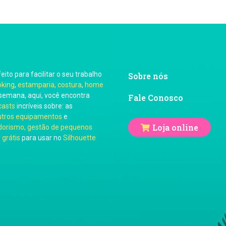
feito para facilitar o seu trabalho
Sobre nós
oking
,
estamparia, costura
,
home
semana, aqui, você encontra
Fale Conosco
casts
incríveis sobre: as
utros equipamentos
e
Loja online
orismo, gestão de pequenos
 grátis
para usar no
Silhouette