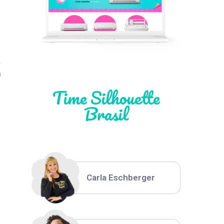
Léia Pastori
Natália Moura
1
Time Silhouette
Brasil
Thiara Ney
Carla Eschberger