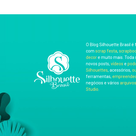
O Blog Silhouette Brasil é 
com
scrap festa
,
scrapbo
decor
e muito mais. Toda 
novos posts,
vídeos
e
pod
Silhouettes
, acessórios,
o
ferramentas,
empreended
negócios e vários
arquivos
Studio
.