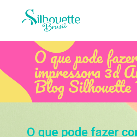
O que pode faze
impressora 3d Ar
Blog Silhouette
O que pode fazer c