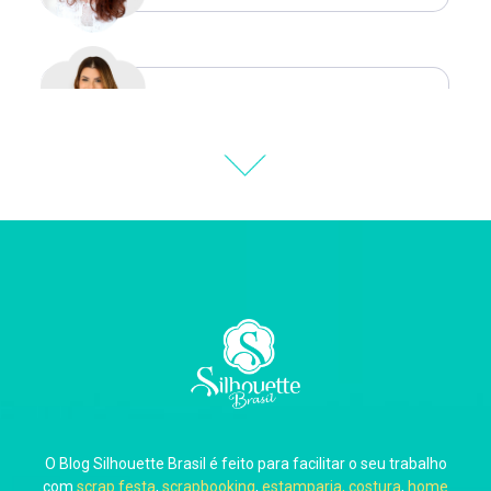
Natália Moura
Thiara Ney
Carla Eschberger
O Blog Silhouette Brasil é feito para facilitar o seu trabalho
Carol Pessoa
com
scrap festa
,
scrapbooking
,
estamparia, costura
,
home