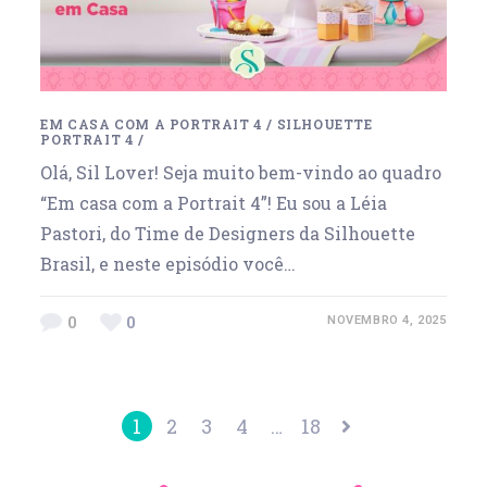
EM CASA COM A PORTRAIT 4
/
SILHOUETTE
PORTRAIT 4
/
Olá, Sil Lover! Seja muito bem-vindo ao quadro
“Em casa com a Portrait 4”! Eu sou a Léia
Pastori, do Time de Designers da Silhouette
Brasil, e neste episódio você…
0
0
NOVEMBRO 4, 2025
1
2
3
4
…
18