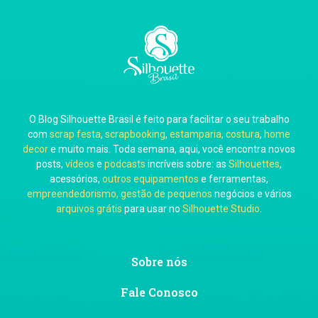
Carla Eschberger
O Blog Silhouette Brasil é feito para facilitar o seu trabalho
Carol Pessoa
com
scrap festa
,
scrapbooking
,
estamparia, costura
,
home
decor
e muito mais. Toda semana, aqui, você encontra novos
posts,
vídeos
e
podcasts
incríveis sobre: as
Silhouettes
,
acessórios,
outros equipamentos
e ferramentas,
empreendedorismo, gestão de pequenos
negócios e vários
arquivos grátis
para usar no
Silhouette Studio
.
Ju Mirthes
Sobre nós
Fale Conosco