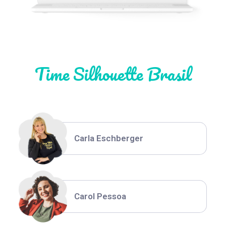
Natália Moura
Time Silhouette Brasil
Thiara Ney
Carla Eschberger
Carol Pessoa