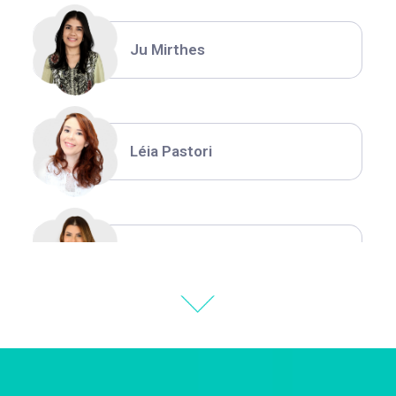
Ju Mirthes
Léia Pastori
Natália Moura
Thiara Ney