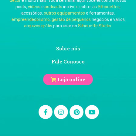
decor
e muito mais. Toda semana, aqui, você encontra novos
posts,
vídeos
e
podcasts
incríveis sobre: as
Silhouettes
,
acessórios,
outros equipamentos
e ferramentas,
empreendedorismo, gestão de pequenos
negócios e vários
arquivos grátis
para usar no
Silhouette Studio
.
Ju Mirthes
Sobre nós
Fale Conosco
Loja online