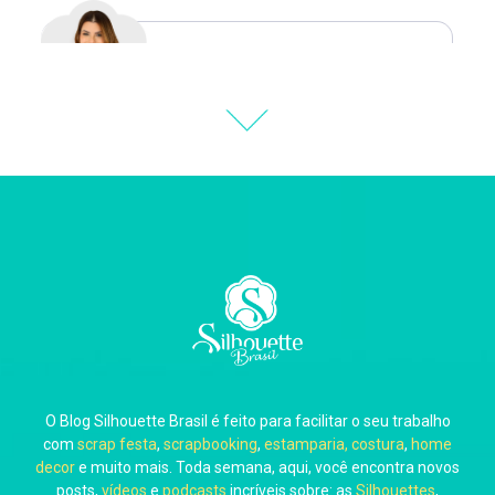
Natália Moura
Thiara Ney
Carla Eschberger
O Blog Silhouette Brasil é feito para facilitar o seu trabalho
Carol Pessoa
com
scrap festa
,
scrapbooking
,
estamparia, costura
,
home
decor
e muito mais. Toda semana, aqui, você encontra novos
posts,
vídeos
e
podcasts
incríveis sobre: as
Silhouettes
,