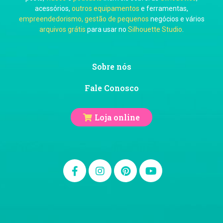
acessórios,
outros equipamentos
e ferramentas,
empreendedorismo, gestão de pequenos
negócios e vários
arquivos grátis
para usar no
Silhouette Studio
.
Ju Mirthes
Sobre nós
Fale Conosco
Loja online