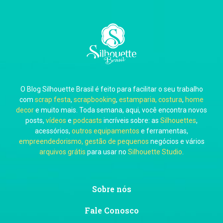
Carla Eschberger
O Blog Silhouette Brasil é feito para facilitar o seu trabalho
Carol Pessoa
com
scrap festa
,
scrapbooking
,
estamparia, costura
,
home
decor
e muito mais. Toda semana, aqui, você encontra novos
posts,
vídeos
e
podcasts
incríveis sobre: as
Silhouettes
,
acessórios,
outros equipamentos
e ferramentas,
empreendedorismo, gestão de pequenos
negócios e vários
arquivos grátis
para usar no
Silhouette Studio
.
Ju Mirthes
Sobre nós
Fale Conosco