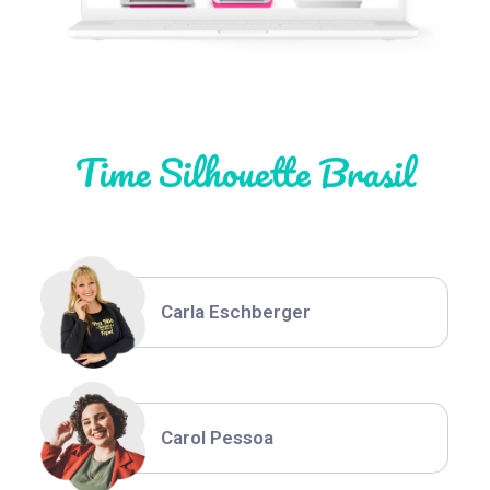
Natália Moura
Time Silhouette Brasil
Thiara Ney
Carla Eschberger
Carol Pessoa