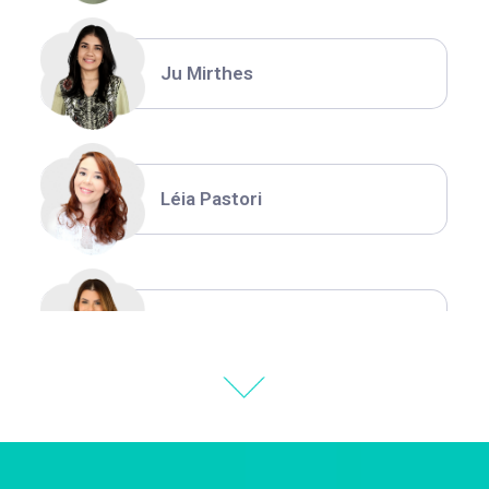
Ju Mirthes
Léia Pastori
Natália Moura
Thiara Ney