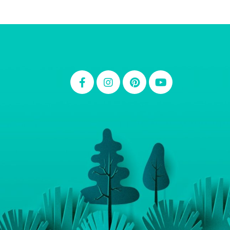
Thiara Ney
Carla Eschberger
Carol Pessoa
Ju Mirthes