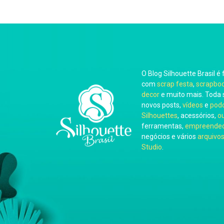
O Blog Silhouette Brasil é 
com
scrap festa
,
scrapbo
decor
e muito mais. Toda 
novos posts,
vídeos
e
pod
Silhouettes
, acessórios,
o
ferramentas,
empreended
negócios e vários
arquivos
Studio
.