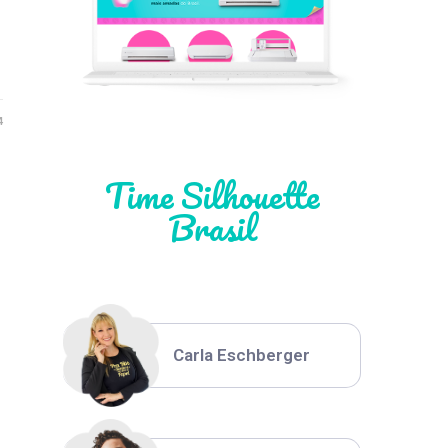
Léia Pastori
Natália Moura
4
Time Silhouette
Brasil
Thiara Ney
Carla Eschberger