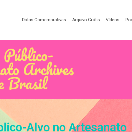
Datas Comemorativas
Arquivo Grátis
Vídeos
Po
 Público-
ato Archives
e Brasil
lico-Alvo no Artesanato