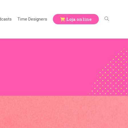
Loja online
dcasts
Time Designers