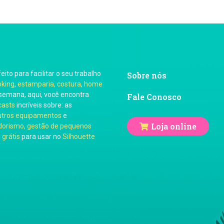
feito para facilitar o seu trabalho
Sobre nós
oking
,
estamparia, costura
,
home
semana, aqui, você encontra
Fale Conosco
casts
incríveis sobre: as
utros equipamentos
e
Loja online
orismo, gestão de pequenos
 grátis
para usar no
Silhouette