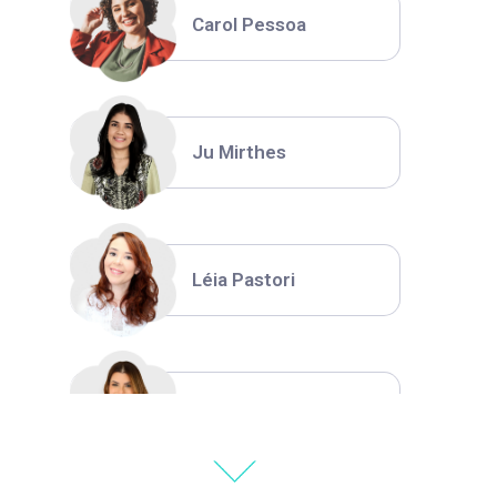
Carol Pessoa
Ju Mirthes
Léia Pastori
Natália Moura