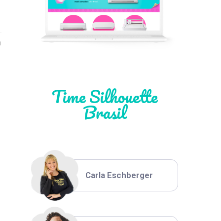
Léia Pastori
1
Natália Moura
Time Silhouette
Brasil
l
Thiara Ney
Carla Eschberger