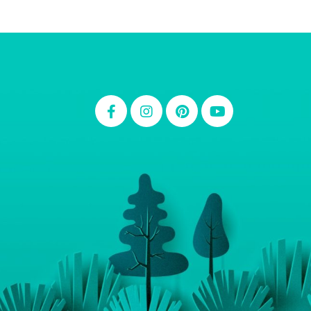
Thiara Ney
Carla Eschberger
Carol Pessoa
Ju Mirthes