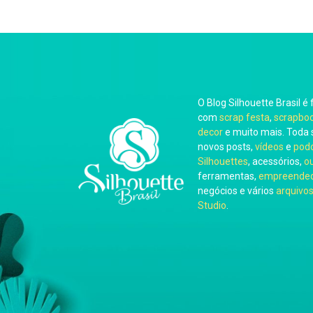
O Blog Silhouette Brasil é 
com
scrap festa
,
scrapbo
decor
e muito mais. Toda 
novos posts,
vídeos
e
pod
Silhouettes
, acessórios,
o
ferramentas,
empreended
negócios e vários
arquivos
Studio
.