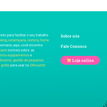
feito para facilitar o seu trabalho
Sobre nós
oking
,
estamparia, costura
,
home
semana, aqui, você encontra
Fale Conosco
casts
incríveis sobre: as
utros equipamentos
e
Loja online
orismo, gestão de pequenos
 grátis
para usar no
Silhouette