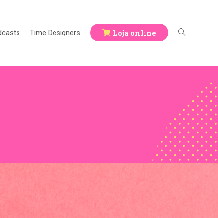
Loja online
dcasts
Time Designers