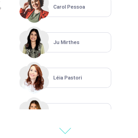
Carol Pessoa
9
Ju Mirthes
Léia Pastori
Natália Moura