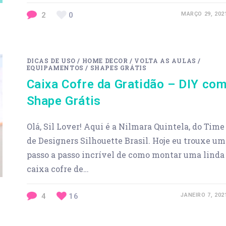
2
0
MARÇO 29, 202
DICAS DE USO
/
HOME DECOR
/
VOLTA AS AULAS
/
EQUIPAMENTOS
/
SHAPES GRÁTIS
Caixa Cofre da Gratidão – DIY co
Shape Grátis
Olá, Sil Lover! Aqui é a Nilmara Quintela, do Time
de Designers Silhouette Brasil. Hoje eu trouxe um
passo a passo incrível de como montar uma linda
caixa cofre de…
4
16
JANEIRO 7, 202
Previous