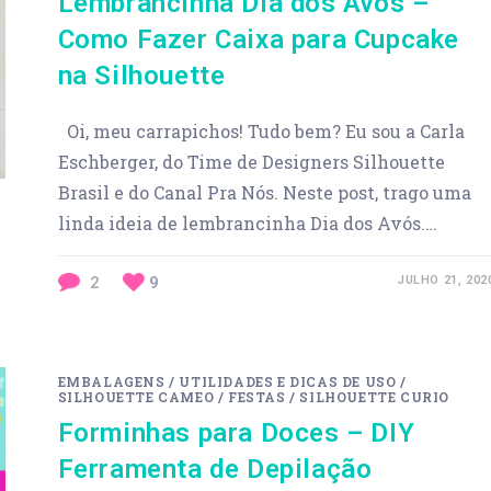
Lembrancinha Dia dos Avós –
Como Fazer Caixa para Cupcake
na Silhouette
Oi, meu carrapichos! Tudo bem? Eu sou a Carla
Eschberger, do Time de Designers Silhouette
Brasil e do Canal Pra Nós. Neste post, trago uma
linda ideia de lembrancinha Dia dos Avós.…
2
9
JULHO 21, 202
EMBALAGENS
/
UTILIDADES E DICAS DE USO
/
SILHOUETTE CAMEO
/
FESTAS
/
SILHOUETTE CURIO
Forminhas para Doces – DIY
Ferramenta de Depilação