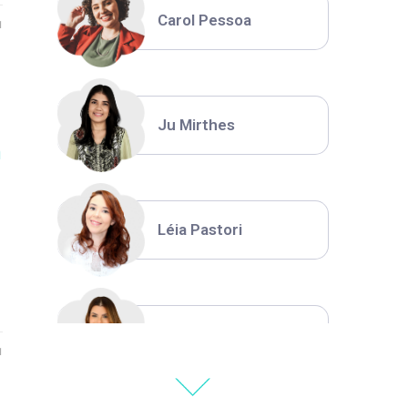
Carol Pessoa
1
Ju Mirthes
m
Léia Pastori
Natália Moura
1