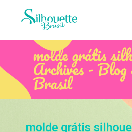
molde grátis sil
Archives - Blog 
Brasil
molde grátis silhoue