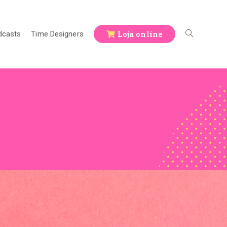
Loja online
dcasts
Time Designers