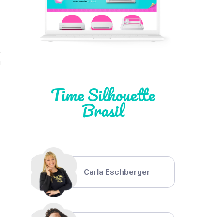
Léia Pastori
Natália Moura
1
Time Silhouette
Brasil
Thiara Ney
Carla Eschberger