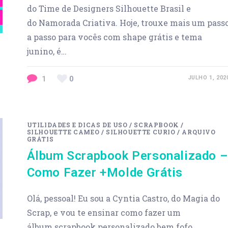
do Time de Designers Silhouette Brasil e
do Namorada Criativa. Hoje, trouxe mais um pass
a passo para vocês com shape grátis e tema
junino, é…
1
0
JULHO 1, 202
UTILIDADES E DICAS DE USO
/
SCRAPBOOK
/
SILHOUETTE CAMEO
/
SILHOUETTE CURIO
/
ARQUIVO
GRÁTIS
Álbum Scrapbook Personalizado –
Como Fazer +Molde Grátis
Olá, pessoal! Eu sou a Cyntia Castro, do Magia do
Scrap, e vou te ensinar como fazer um
álbum scrapbook personalizado bem fofo