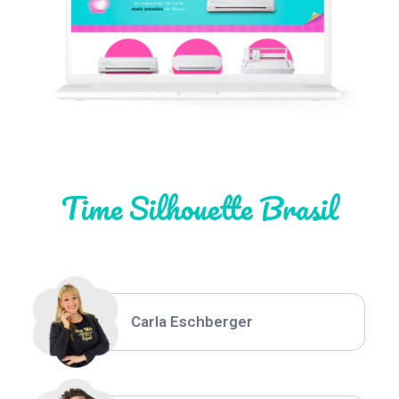
Léia Pastori
Natália Moura
Time Silhouette Brasil
Thiara Ney
Carla Eschberger