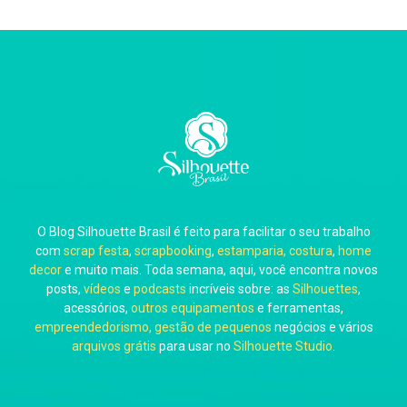
Thiara Ney
Carla Eschberger
O Blog Silhouette Brasil é feito para facilitar o seu trabalho
Carol Pessoa
com
scrap festa
,
scrapbooking
,
estamparia, costura
,
home
decor
e muito mais. Toda semana, aqui, você encontra novos
posts,
vídeos
e
podcasts
incríveis sobre: as
Silhouettes
,
acessórios,
outros equipamentos
e ferramentas,
empreendedorismo, gestão de pequenos
negócios e vários
arquivos grátis
para usar no
Silhouette Studio
.
Ju Mirthes