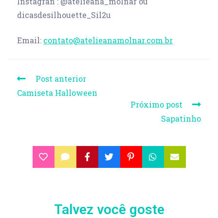
Instagran : @atelieana_molnar ou
dicasdesilhouette_Sil2u
Email:
contato@atelieanamolnar.com.br
Post anterior
Camiseta Halloween
Próximo post
Sapatinho
Talvez você goste