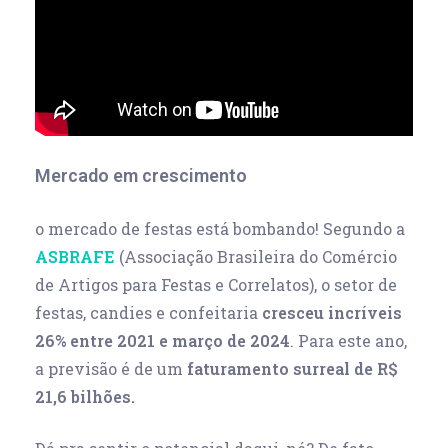
Mercado em crescimento
o mercado de festas está bombando! Segundo a
ASBRAFE
(Associação Brasileira do Comércio
de Artigos para Festas e Correlatos), o setor de
festas, candies e confeitaria
cresceu incríveis
26% entre 2021 e março de 2024
. Para este ano,
a previsão é de um
faturamento surreal de R$
21,6 bilhões.