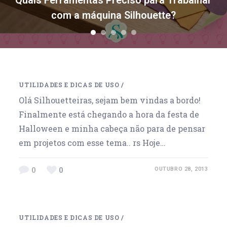
Quais Ferramentas Preciso para Trabalhar
com a máquina Silhouette?
1
2
3
4
5
UTILIDADES E DICAS DE USO
/
Olá Silhouetteiras, sejam bem vindas a bordo!
Finalmente está chegando a hora da festa de
Halloween e minha cabeça não para de pensar
em projetos com esse tema.. rs Hoje…
0
0
OUTUBRO 28, 2013
UTILIDADES E DICAS DE USO
/