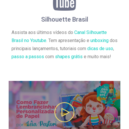
Silhouette Brasil
Assista aos últimos vídeos do
Canal Silhouette
Brasil no Youtube
. Tem apresentação e
unboxing
dos
principais lançamentos, tutoriais com
dicas de uso
,
passo a passos
com
shapes grátis
e muito mais!