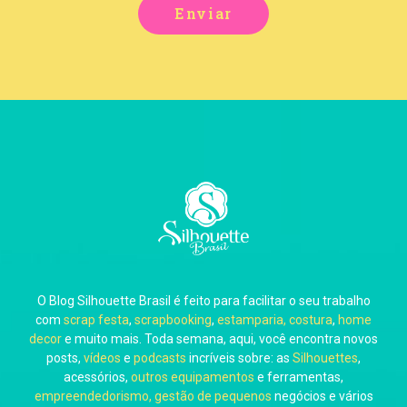
Enviar
O Blog Silhouette Brasil é feito para facilitar o seu trabalho
com
scrap festa
,
scrapbooking
,
estamparia, costura
,
home
decor
e muito mais. Toda semana, aqui, você encontra novos
posts,
vídeos
e
podcasts
incríveis sobre: as
Silhouettes
,
acessórios,
outros equipamentos
e ferramentas,
empreendedorismo, gestão de pequenos
negócios e vários