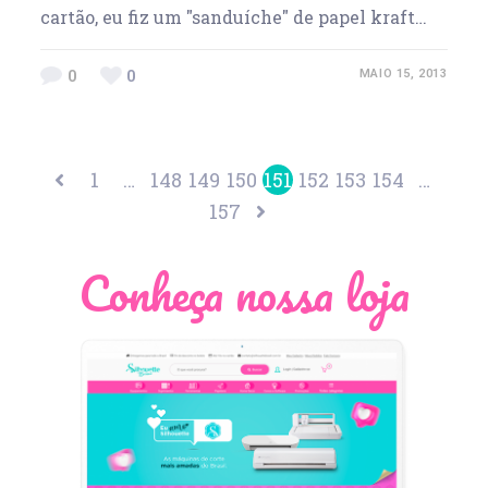
cartão, eu fiz um "sanduíche" de papel kraft…
0
0
MAIO 15, 2013
1
…
148
149
150
151
152
153
154
…
157
Conheça nossa loja
Léia Pastori