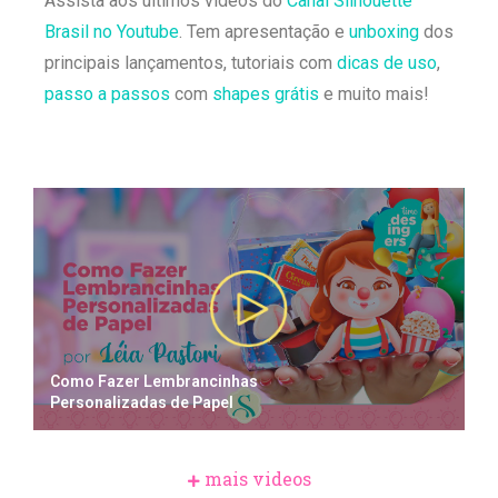
Assista aos últimos vídeos do
Canal Silhouette
Brasil no Youtube
. Tem apresentação e
unboxing
dos
principais lançamentos, tutoriais com
dicas de uso
,
passo a passos
com
shapes grátis
e muito mais!
Como Fazer Lembrancinhas
Personalizadas de Papel
mais videos