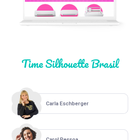
Natália Moura
Time Silhouette Brasil
Thiara Ney
Carla Eschberger
Carol Pessoa