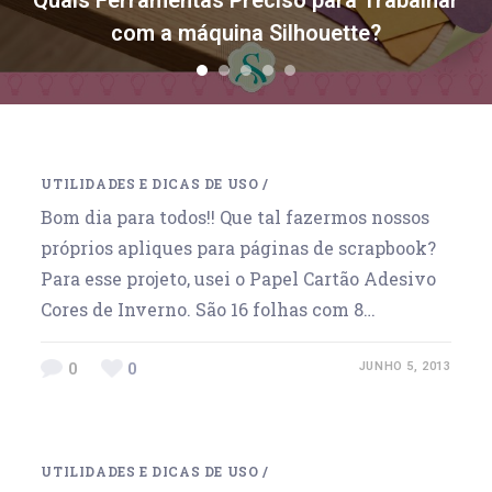
Quais Ferramentas Preciso para Trabalhar
com a máquina Silhouette?
1
2
3
4
5
UTILIDADES E DICAS DE USO
/
Bom dia para todos!! Que tal fazermos nossos
próprios apliques para páginas de scrapbook?
Para esse projeto, usei o Papel Cartão Adesivo
Cores de Inverno. São 16 folhas com 8…
0
0
JUNHO 5, 2013
UTILIDADES E DICAS DE USO
/