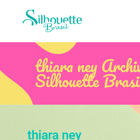
thiara ney Archi
Silhouette Brasi
thiara ney