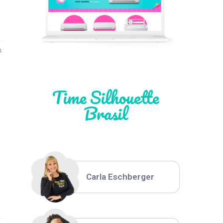
Léia Pastori
4
Natália Moura
Time Silhouette
Brasil
Thiara Ney
Carla Eschberger