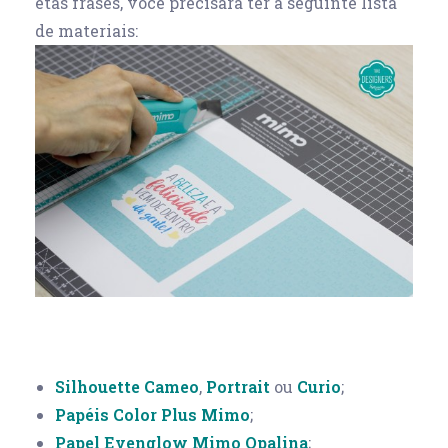
etas frases, você precisará ter a seguinte lista
de materiais:
Silhouette
Cameo
,
Portrait
ou
Curio
;
Papéis Color Plus Mimo
;
Papel Evenglow Mimo Opalina
;