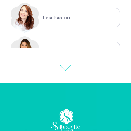
Léia Pastori
Natália Moura
Thiara Ney
Carla Eschberger