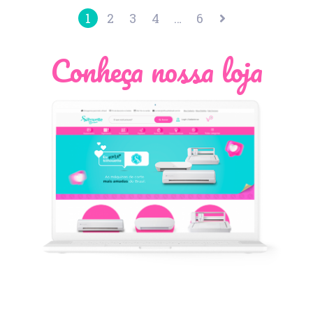
1
2
3
4
…
6
Conheça nossa loja
Léia Pastori
Natália Moura