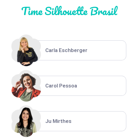
Time Silhouette Brasil
Thiara Ney
Carla Eschberger
Carol Pessoa
Ju Mirthes