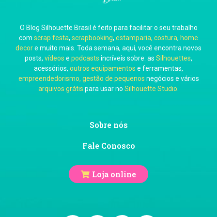
O Blog Silhouette Brasil é feito para facilitar o seu trabalho
Carol Pessoa
com
scrap festa
,
scrapbooking
,
estamparia, costura
,
home
decor
e muito mais. Toda semana, aqui, você encontra novos
posts,
vídeos
e
podcasts
incríveis sobre: as
Silhouettes
,
acessórios,
outros equipamentos
e ferramentas,
empreendedorismo, gestão de pequenos
negócios e vários
arquivos grátis
para usar no
Silhouette Studio
.
Ju Mirthes
Sobre nós
Fale Conosco
Loja online